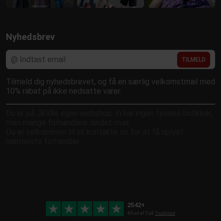
Nyhedsbrev
TILMELD
Tilmeld dig nyhedsbrevet, og få en særlig velkomstmail med
10% rabat på ikke nedsatte varer.
Du er på JEVAs egen webshop. Vi har ingen fysiske butikker,
men mange forhandlere landet over.
Du er velkommen til at kontakte os for at få oplyst
nærmeste forhandler.
2542+
4,9 ud af 5 på
Trustpilot