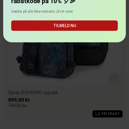
rabatkode på 10% 🎈🎉
Gælder på alle ikke-nedsatte JEVA varer.
TILMELD NU
Spray SUPREME rygsæk
699,00 kr.
799,00 kr.
FRI FRAGT