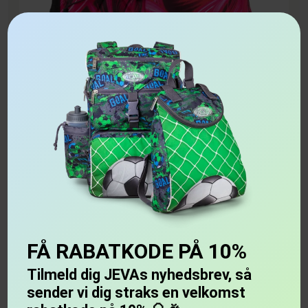
Pink Lightning SUPREME
479,00 kr.
799,00 kr.
FÅ RABATKODE PÅ 10%
SPAR 13%
Tilmeld dig JEVAs nyhedsbrev, så
sender vi dig straks en velkomst