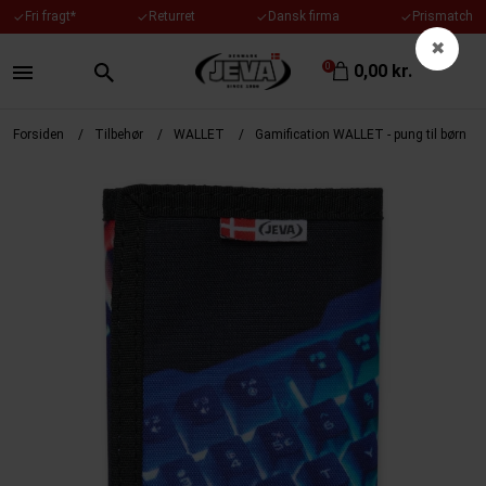
Fri fragt*
Returret
Dansk firma
Prismatch
✓
✓
✓
✓
✖
0
0,00 kr.
Forsiden
/
Tilbehør
/
WALLET
/
Gamification WALLET - pung til børn