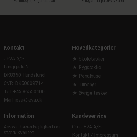
Familieejet, 3. generation
Prisgaranti på JEVA varer
Kontakt
Hovedkategorier
JEVA A/S
★ Skoletasker
Langgade 2
★ Rygsække
DK8350 Hundslund
★ Penalhuse
CVR: DK50809714
★ Tilbehør
Tel:
+45 86550100
★ Øvrige tasker
Mail:
jeva@jeva.dk
Information
Kundeservice
Ansvar, bæredygtighed og
Om JEVA A/S
stærk kvalitet
Kontakt / Impressum